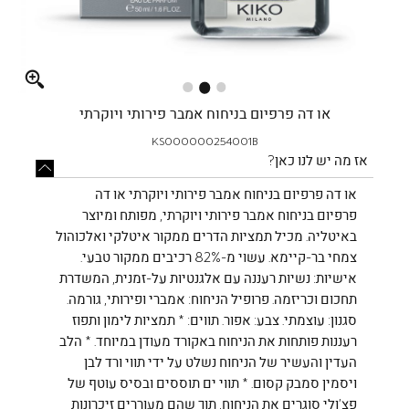
Full
screen
או דה פרפיום בניחוח אמבר פירותי ויוקרתי
KS000000254001B
אז מה יש לנו כאן?
או דה פרפיום בניחוח אמבר פירותי ויוקרתי או דה
פרפיום בניחוח אמבר פירותי ויוקרתי, מפותח ומיוצר
באיטליה. מכיל תמציות הדרים ממקור איטלקי ואלכוהול
צמחי בר-קיימא. עשוי מ-82% רכיבים ממקור טבעי.
אישיות: נשיות רעננה עם אלגנטיות על-זמנית, המשדרת
תחכום וכריזמה. פרופיל הניחוח: אמברי ופירותי, גורמה.
סגנון: עוצמתי. צבע: אפור. תווים: * תמציות לימון ותפוז
רעננות פותחות את הניחוח באקורד מעודן במיוחד. * הלב
העדין והעשיר של הניחוח נשלט על ידי תווי ורד לבן
ויסמין סמבק קסום. * תווי ים תוססים ובסיס עוטף של
פצ’ולי סוגרים את הניחוח, תוך שהם מעוררים זיכרונות