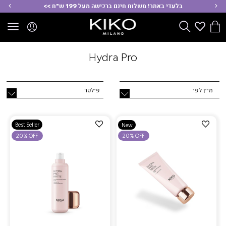
ימינה
שמ
בלעדי באתר! משלוח חינם ברכישה מעל 199 ש"ח >>
הסל
Wishlist
חפש
שלי
Hydra Pro
פילטר
הוספה
הוספה
Best Seller
New
למועדפים
למועדפים
20% OFF
20% OFF