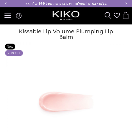
ימינה
שמ
בלעדי באתר! משלוח חינם ברכישה מעל 199 ש"ח >>
הסל
Wishlist
חפש
שלי
Kissable Lip Volume Plumping Lip
Balm
New
20% OFF