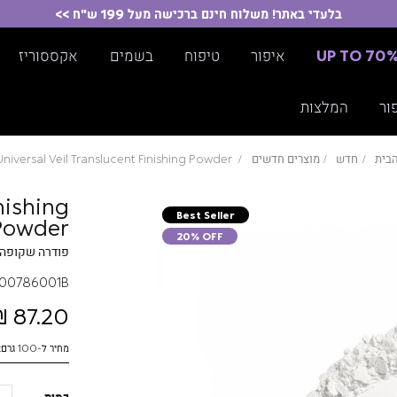
בלעדי באתר! משלוח חינם ברכישה מעל 199 ש"ח >>
UP TO 70
איפור
טיפוח
בשמים
אקססוריז
ור
המלצות
בית
חדש
מוצרים חדשים
Universal Veil Translucent Finishing Powder
nishing
Best Seller
Powder
20% OFF
פודרה שקופה 
00786001B
87.20 ₪
מחיר ל-100 גרם: 1123.71 ₪