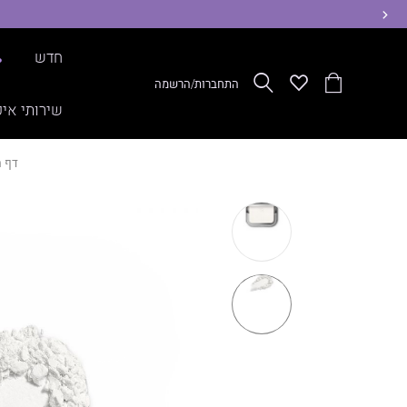
ימינה
חדש
%
הסל
Wishlist
חפש
התחברות/הרשמה
שלי
שירותי איפ
דף ה