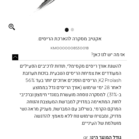
Full
screen
אקטיב מסקרה להארכת הריסים.
KM000000853001B
אז מה יש לנו כאן?
להשגת אורך ריסים מקסימלי, תודות לרכיבים הפעילים
המעודדים את צמיחת הריסים הטבעית. בזכות תערובת
K2 Prolash, הריסים הופכים ארוכים יותר בעד 56%
לאחר 28 ימי שימוש (אורך הריסים גדל בממוצע
ב-31%). למסקרה נוסחה מועשרת בנוגדי חימצון וברכיבי
לחות, המתאימה במדויק למברשת המעוצבת והנוחה.
המרקם הקרמי, בשילוב עם המברשת, מעניק מראה נשי
מדויק, ומבטיח שימוש נוח ללא מאמץ. להדגשה
מושלמת של העיניים.
גודל המוצר הינו:
gr