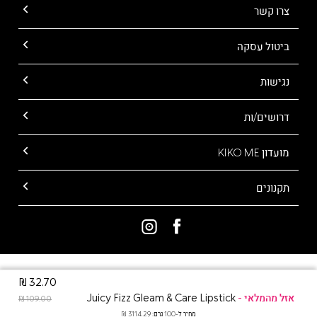
צרו קשר
ביטול עסקה
נגישות
דרושים/ות
מועדון KIKO ME
תקנונים
ALL RIGHTS RESERVED TO KIKO MILANO
32.70 ₪
Juicy Fizz Gleam & Care Lipstick
109.00 ₪
מחיר ל-100 גרם: 3114.29 ₪