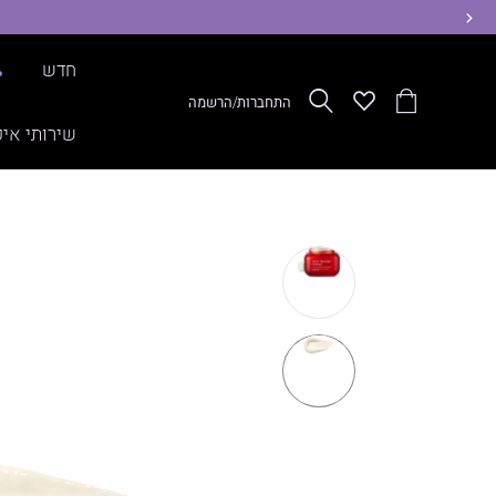
ימינה
חדש
%
הסל
Wishlist
חפש
התחברות/הרשמה
שלי
שירותי איפ