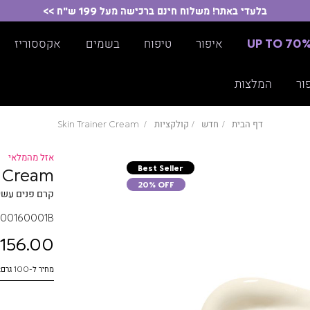
בלעדי באתר! משלוח חינם ברכישה מעל 199 ש"ח >>
UP TO 70
איפור
טיפוח
בשמים
אקססוריז
ור
המלצות
דף הבית
חדש
קולקציות
Skin Trainer Cream
אזל מהמלאי
Best Seller
r Cream
20% OFF
קרם פנים עשי
00160001B
156.00 ₪
מחיר ל-100 גרם: 390.00 ₪