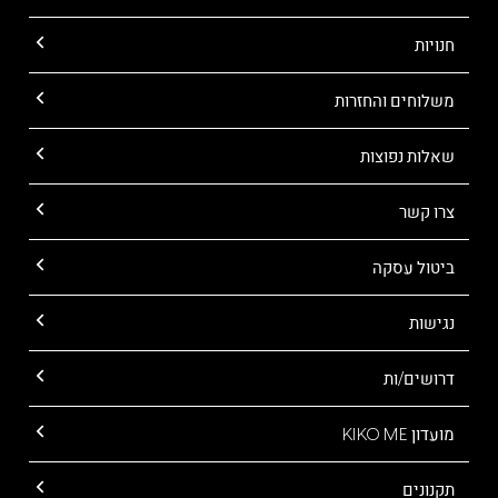
מרקם
"סילקי"
חנויות
המתקבע
בקלות
משלוחים והחזרות
-
עם
מנגנון
שאלות נפוצות
מהפכני
שנפתח
צרו קשר
בהחלקה
עם
יד
ביטול עסקה
אחת!
גוונים
נגישות
עוצמתיים
שישתלבו
עם
דרושים/ות
מגוון
מוצרי
מועדון KIKO ME
השפתיים
של
KIKO
תקנונים