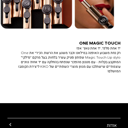
טאץ'
אפ!
רק
נחת
משבוע
האופנה
במילאנו
וכבר
ONE MAGIC TOUCH
משגע
יד אחת סלפי, יד אחת טאץ' אפ!
את
רק נחת משבוע האופנה במילאנו וכבר משגע את הרשת. הכירי את One
Magic Touch Lip stylo שפתון סטיק עשיר בלחות, בעל מרקם "סילקי"
הרשת.
המתקבע בקלות - עם מנגנון מהפכני שנפתח בהחלקה עם יד אחת! גוונים
הכירי
עוצמתיים שישתלבו עם מגוון מוצרי השפתיים של KIKO ליצירת הקומבו
את
המושלם!
One
Magic
Touch
Lip
stylo
שפתון
סטיק
עשיר
בלחות,
אודות
בעל