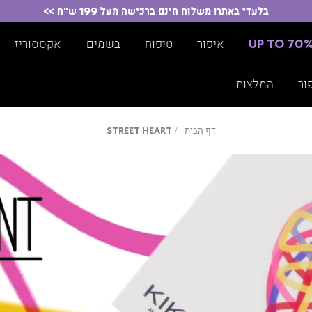
בלעדי באתר! משלוח חינם ברכישה מעל 199 ש"ח >>
UP TO 70
איפור
טיפוח
בשמים
אקססוריז
ור
המלצות
דף
STREET
דף הבית
STREET HEART
הבית
HEART