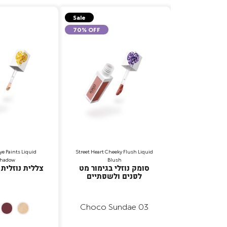
Sale
Sale
70% OFF
70% OFF
ye Paints Liquid
Street Heart Cheeky Flush Liquid
Street Heart Pum
shadow
Blush
Solid L
עוני, בגוונים
סומק נוזלי בגימור מט
צללית נוזלית
ים
לפנים ולשפתיים
03 Choco Sundae
04
01
um
Graffiti