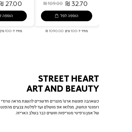
27.00 ₪
32.70 ₪
109.00 ₪
84.00 ₪
eil
Gold?
?
לסל
הוספה לסל
הוספה ל
מחיר ל-100 גרם: 1090.00 ₪
מחיר ל-100 גרם: 1500.00 ₪
STREET HEART
ART AND BEAUTY
כשאהבה פוגשת ארט! מוצרים חדשניים להשגת מראה טרנדי ונו
רומנטי ונחשק, מגלואו אפ מושלם ועד לפלטת צבעים מהפנט
של אמן גרפיטי מטריפות חושים כבר בשלב האריזה.