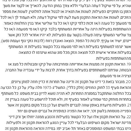
שהיא, על פי שיקול דעתה הבלעדי וללא צורך במתן הודעה, להאריך או לקצר את משך
הזמן בו תתקיים הפעילות, לשנות את תנאיה או לבטל אותה לחלוטין, לשנות את מספר
הזוכים, לשנות את הוראות התקנון מעת לעת לפי שיקול דעתה, ולא תעמוד לך ו/או לכל
מי מטעמך כל טענה ו/או זכות כלפי קיקו ו/או כל צד שלישי אחר בגין החלטות כאמור.
ההשתתפות בפעילות הינה על אחריות המשתתף בלבד. קיקו ו/או מי מטעמה ו/או כל
צד שלישי המשתף עימה פעולה בקשר עם הפעילות, לא יהיו אחראי לכל נזק אשר
ייגרם, ישיר או עקיף, לרבות כל הפסד, הוצאה ואובדן רווח (לרבות נזקי גוף ועגמת נפש),
אשר יגרמו למשתתף בפעילות ו/או למי מטעמו בכל הקשור בפעילות זו. המשתתף
בפעילות אחראי אישית לכל תוצאה ונזק מכל סוג שהוא שיגרמו לו כתוצאה
מההשתתפות בפעילות.
19. הוראות תקנון זה ממצות את אחריותה ומחויבותה של קיקו ומבטלות כל מצג או
הבטחה, שניתנו למשתתפים בפעילות בדרך אחרת, לרבות על ידי עובדיה של החברה,
נציגיה או מי מטעמם.
20. מובהר בזאת כי דינו של תקנון זה ודינה של תחרות זו כדין חוזה למתן ציונים,
והוראת סעיף 33 לחוק החוזים (חלק כללי), התשל"ג-1973 חלה עליו, על כן, כל הכרעה
בכל החלטה שתתקבל במסגרת התחרות, לא תהיה נושא לדיון בבית משפט. כל משתתף
בתחרות מוחזק כמי שמודע לאמור בסעיף זה, ולא תוכל להישמע כל טענה בעניין זה.
21. הפעילות מיועדת באופן שווה לגברים ולנשים ועל כן בכל מקום בתקנון זה אשר
הפנייה מנוסחת בלשון זכר, יראו את הפניה כמופנית אל גברים ונשים גם יחד.
22. על הוראות תקנון אלו ועל כל הקשור בפעילות והנובע ממנה יחולו אך ורק דיני
מדינת ישראל. מקום השיפוט הבלעדי לכל עניין הנוגע להוראות תקנון זה ולפעילות
הינו בבתי המשפט המוסמכים באזור תל-אביב יפו. במידה והוראה מהוראות תקנון זה