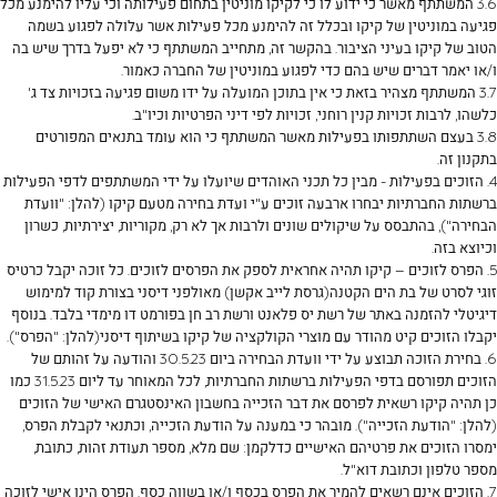
3.6 המשתתף מאשר כי ידוע לו כי לקיקו מוניטין בתחום פעילותה וכי עליו להימנע מכל
פגיעה במוניטין של קיקו ובכלל זה להימנע מכל פעילות אשר עלולה לפגוע בשמה
הטוב של קיקו בעיני הציבור. בהקשר זה, מתחייב המשתתף כי לא יפעל בדרך שיש בה
ו/או יאמר דברים שיש בהם כדי לפגוע במוניטין של החברה כאמור.
3.7 המשתתף מצהיר בזאת כי אין בתוכן המועלה על ידו משום פגיעה בזכויות צד ג'
כלשהו, לרבות זכויות קנין רוחני, זכויות לפי דיני הפרטיות וכיו"ב.
3.8 בעצם השתתפותו בפעילות מאשר המשתתף כי הוא עומד בתנאים המפורטים
בתקנון זה.
4. הזוכים בפעילות - מבין כל תכני האוהדים שיועלו על ידי המשתתפים לדפי הפעילות
ברשתות החברתיות יבחרו ארבעה זוכים ע"י ועדת בחירה מטעם קיקו (להלן: "וועדת
הבחירה"), בהתבסס על שיקולים שונים ולרבות אך לא רק, מקוריות, יצירתיות, כשרון
וכיוצא בזה.
5. הפרס לזוכים – קיקו תהיה אחראית לספק את הפרסים לזוכים. כל זוכה יקבל כרטיס
זוגי לסרט של בת הים הקטנה(גרסת לייב אקשן) מאולפני דיסני בצורת קוד למימוש
דיגיטלי להזמנה באתר של רשת יס פלאנט ורשת רב חן בפורמט דו מימדי בלבד. בנוסף
יקבלו הזוכים קיט מהודר עם מוצרי הקולקציה של קיקו בשיתוף דיסני(להלן: "הפרס").
6. בחירת הזוכה תבוצע על ידי וועדת הבחירה ביום 30.5.23 והודעה על זהותם של
הזוכים תפורסם בדפי הפעילות ברשתות החברתיות, לכל המאוחר עד ליום 31.5.23 כמו
כן תהיה קיקו רשאית לפרסם את דבר הזכייה בחשבון האינסטגרם האישי של הזוכים
(להלן: "הודעת הזכייה"). מובהר כי במענה על הודעת הזכייה, וכתנאי לקבלת הפרס,
ימסרו הזוכים את פרטיהם האישיים כדלקמן: שם מלא, מספר תעודת זהות, כתובת,
מספר טלפון וכתובת דוא"ל.
7. הזוכים אינם רשאים להמיר את הפרס בכסף ו/או בשווה כסף. הפרס הינו אישי לזוכה