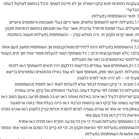
בעקבות התחרות תהא קיקו רשאית, אך לא חייבת לשתף, והכל בהתאם לשיקול דעתה
הבלעדי.
3. תנאי ההשתתפות בפעילות-
3.1 בפעילות יורשו להשתתף גולשים, אשר הינם בעלי חשבונות אינסטגרם אישיים
ופעילים, בעלי תמונת פרופיל עדכנית, אשר יעלו את תגובתם בהתאם להוראות תקנון
זה, ואשר קראו תקנון זה. היה הגולש קטין – ההשתתפות בפעילות תעשה בהסכמת
הוריו.
3.2 ההשתתפות בפעילות הינה ליחידים/זוגות/קבוצות אך השתתפות תחשב פעם אחת
בלבד (ולא זוגות/קבוצות וכיוב'). כל משתתף רשאי להעלות סטורי אחד תוך תיוג העמוד
הרלוונטי באינסטגרם בו ראה את הפעילות.
3.3 רק משתתפים אשר עומדים בדרישות כדלקמן יהיו זכאים להשתתף ו/או לזכות
בפעילות. למען הסר ספק, משתתף אשר לא עמד באילו מהתנאים המפורטים ברישא
סעיף זה – לא יהיה זכאי לפרס כלשהו.
3.4 מובהר, כי קיקו רשאית לבחור שלא להעלות לאתר ו/או לפסול מהשתתפות
בפעילות כל תמונה לפי שיקול דעתה הבלעדי והמוחלט של קיקו, אינה עומדת
בקריטריונים דלעיל ו/או אינה באיכות נאותה ו/או יש בה משום פגיעה בטעם הטוב ו/או
פגיעה בשמה של קיקו ו/או ברגשות הציבור ו/או הינה בעלת אופי בוטה או פוגעני
באופן מיני או אחר או שהיא עשויה לגרום להפרת זכויות קניין כלשהן ו/או שהיא נוגדת
הוראות כל דין ו/או מכל טעם אחר.
3.5 המשתתף בפעילות מצהיר כי אין כל מניעה חוקית ו/או חוזית ו/או אחרת
להשתתפותו בפעילות לפי הוראות תקנון זה, וכי לא קיים כל הסכם או תנאי אחר הסותר
את אפשרות השתתפותו בפעילות.