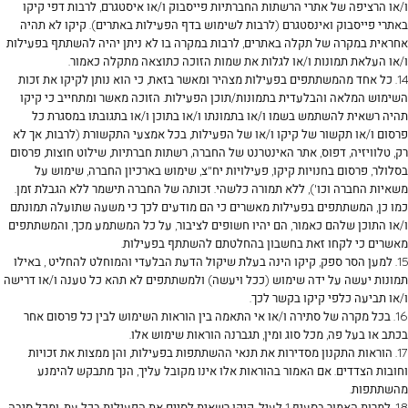
ו/או הרציפה של אתרי הרשתות החברתיות פייסבוק ו/או איסטגרם, לרבות דפי קיקו
באתרי פייסבוק ואינסטגרם (לרבות לשימוש בדף הפעילות באתרים). קיקו לא תהיה
אחראית במקרה של תקלה באתרים, לרבות במקרה בו לא ניתן יהיה להשתתף בפעילות
ו/או העלאת תמונות ו/או לגלות את שמות הזוכה כתוצאה מתקלה כאמור.
14. כל אחד מהמשתתפים בפעילות מצהיר ומאשר בזאת, כי הוא נותן לקיקו את זכות
השימוש המלאה והבלעדית בתמונות/תוכן הפעילות. הזוכה מאשר ומתחייב כי קיקו
תהיה רשאית להשתמש בשמו ו/או בתמונתו ו/או בתוכן ו/או בתגובתו במסגרת כל
פרסום ו/או תקשור של קיקו ו/או של הפעילות, בכל אמצעי התקשורת (לרבות, אך לא
רק, טלוויזיה, דפוס, אתר האינטרנט של החברה, רשתות חברתיות, שילוט חוצות, פרסום
בסלולר, פרסום בחנויות קיקו, פעילויות יח"צ, שימוש בארכיון החברה, שימוש על
משאיות החברה וכו'), ללא תמורה כלשהי. זכותה של החברה תישמר ללא הגבלת זמן.
כמו כן, המשתתפים בפעילות מאשרים כי הם מודעים לכך כי משעה שתועלה תמונתם
ו/או התוכן שלהם כאמור, הם יהיו חשופים לציבור, על כל המשתמע מכך, והמשתתפים
מאשרים כי לקחו זאת בחשבון בהחלטתם להשתתף בפעילות.
15. למען הסר ספק, קיקו הינה בעלת שיקול הדעת הבלעדי והמוחלט להחליט , באילו
תמונות יעשה על ידה שימוש (ככל ויעשה) ולמשתתפים לא תהא כל טענה ו/או דרישה
ו/או תביעה כלפי קיקו בקשר לכך.
16. בכל מקרה של סתירה ו/או אי התאמה בין הוראות השימוש לבין כל פרסום אחר
בכתב או בעל פה, מכל סוג ומין, תגברנה הוראות שימוש אלו.
17. הוראות התקנון מסדירות את תנאי ההשתתפות בפעילות, והן ממצות את זכויות
וחובות הצדדים. אם האמור בהוראות אלו אינו מקובל עליך, הנך מתבקש להימנע
מהשתתפות.
18. למרות האמור בסעיף ‎1 לעיל, קיקו רשאית לסיים את הפעילות בכל עת, ומכל סיבה