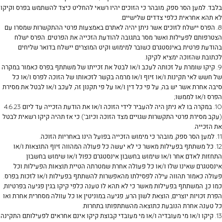
בלבד. למען הסר ספק, מובהר כי הזוכים יהיו רשאי להחליט כיצד להשתמש בפרס וקיקו
לא תהא אחראית כלפי צדדים שלישיים.
8. הפרס יישלח לזוכים אשר ניתן יהיה לאתרם באמצעות פרטי ההתקשרות שמסרו עם
הצטרפותם לפעילות ואשר מסר בתגובה להודעת הזכייה את הפרטים. הפרס ישלח
בהודעת פרטית באינסטגרם כשובר למימוש וקיט המוצרים יישלח בדואר שליחים
לכתובת שהזוכה ימציא לקיקו.
9. קיקו שומרת על זכותה לעכב ו/או לבטל את זכייתו של משתתף בפרס כאמור במקרה
של חשש לאי תקינות ו/או זיוף ו/או מרמה בקשר לזכאותו של הזוכה לפרס ו/או כל
סיבה אחרת אשר יש בה, על פי כל דין ו/או על פי תקנון זה, לעכב ו/או לבטל את מסירת
הפרס ו/או לממשו;
10. במקרה בו לא ניתן היה להעביר לידי הזוכה ו/או את הודעת הזכייה עד ליום 4.6.23
(עקב מסירת פרטי התקשרות שגויים מצד הזוכה וכיוב') כי אז תהיה קיקו רשאית לבטל
את הזכייה.
11. למען הסר ספק, מובהר כי מימוש הזכייה בפועל הינו באחריות הזוכה.
12. כל משתתף בפעילות מאשר כי לא יעשה כל פעולה המהווה זיוף התוצאות ו/או
התחזות לאדם אחר ו/או שימוש בחשבון אינסטגרם כפול ו/או שימוש בחשבון
אינסטגרם שאינו שלו ו/או כל פעולה אחרת שמטרתה הטיית תוצאות הפעילות וכל
פעולה כאמור תהווה עילה לפסילתו מהאפשרות להשתתף בפעילות ו/או לזכות בפרס.
כמו כן, המשתתף בפעילות מאשר כי לא תהא לו טענה כלפי קיקו בגין פגיעה בפרטיות,
הפרת זכויות יוצרים, הוצאת לשון הרע, פגיעה במוניטין או כל עוולה מסחרית אחרת ואו
כל טענה אחרת הנובעת כתוצאה מהשתתפותו בתחרות.
13. קיקו ו/או מי מעובדיה ו/או מי מעובדי קבוצת קיקו אינם אחראים לפעילותם התקינה