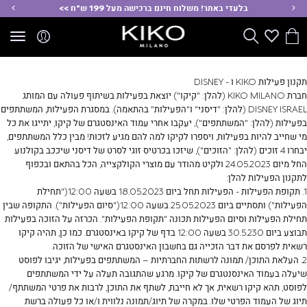
ימינה
שמ
בלעדי באתר! משלוח חינם ברכישה מעל 199 ש"ח >>
הסל
Wishlist
חפש
שלי
תקנון פעילות KIKO ו - DISNEY
חברת KIKO MILANO (להלן: "קיקו") יוצאת בפעילות בשיתוף פעולה עם המותג
DISNEY ISRAEL (להלן: "דיסני" ו"הפעילות" בהתאמה). במסגרת הפעילות, המשתתפים
בפעילות (להלן: "המשתתפים"), יעקבו אחרי עמוד האינסטגרם של קיקו, יתייגו את כל
מי שחייב להיות בפעילות, ויספרו לקיקו למה להם מגיע לזכות! מבין כלל המשתתפים,
יבחרו 4 זוכים (להלן: "הזוכים"), שיזכו בכרטיס זוגי לסרט של דיסני שיככב בקולנוע
החל מיום 24.05.2023 ולקיט מהודר עם מוצרי הקולקצייה, הכל בהתאם ובכפוף
לתקנון הפעילות להלן:
1. תקופת הפעילות - הפעילות תחל ביום 18.05.2023 בשעה 12:00("תחילת
הפעילות") ותסתיים ביום 25.05.2023 בשעה 12:00("סיום הפעילות"). התקופה שבין
תחילת הפעילות וסיום הפעילות תכונה "תקופת הפעילות". הכרזה על הזוכה בפעילות
תבוצע ביום 30.5.230 בשעה 12:00 בדף של קיקו באינסטגרם. כמו כן, תהיה קיקו
רשאית לפרסם את דבר הזכייה גם בחשבון האינסטגרם האישי של הזוכה.
2. העלאת התוכן/ תמונה לרשתות החברתיות – המשתתפים בפעילות, יגיבו לפוסט
שיעלה בעמוד האינסנטגרם של קיקו. מרגע שהתגובה תעלה על ידי המשתתפים
לפוסט, תהא קיקו רשאית, אך לא חייבת, לשתף את התוכן, לרבות את פרטי המשתתף/
תיוג של העמוד הפרטי שלו. במקרה של תיוג/תמונה נלווית ו/או כל פעולה ברשת