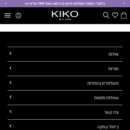
ימינה
שמ
בלעדי באתר! משלוח חינם ברכישה מעל 199 ש"ח >>
הסל
Wishlist
חפש
שלי
אודות
חנויות
משלוחים והחזרות
שאלות נפוצות
צרו קשר
ביטול עסקה