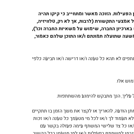
הפעילות. הזוכה מאשר ומתחייב כי קיקו תהיה
 אמצעי התקשורת (לרבות, אך לא רק, טלוויזיה,
 בארכיון החברה, שימוש על משאיות החברה וכו'),
משעה שתועלה תמונתם ו/או התוכן שלהם כאמור,
תתפים לא תהא כל טענה ו/או דרישה ו/או תביעה כלפי
א צורך במתן הודעה, להאריך או לקצר את משך הזמן בו תתקיים
א תעמוד לך ו/או לכל מי מטעמך כל טענה ו/או זכות
ו/או כל צד שלישי המשתף עימה פעולה בקשר עם
ר יגרמו למשתתף בפעילות ו/או למי מטעמו בכל הקשור