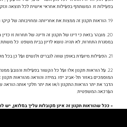
בפעילות זו. המשתתף בפעילות אחראי אישית לכל תוצאה ונזק
19. הוראות תקנון זה ממצות את אחריותה ומחויבותה של קיקו ומבטלות כל מצג או הבטחה, שניתנו למשתתפים בפעילות בדרך אחרת, לרבות על ידי עובדיה של החברה, נציגיה או מי מטעמם.
במסגרת התחרות, לא תהיה נושא לדיון בבית משפט. כל משתתף 
21. הפעילות מיועדת באופן שווה לגברים ולנשים ועל כן בכל מקום בתקנון זה אשר הפנייה מנוסחת בלשון זכר, יראו את הפניה כמופנית אל גברים ונשים גם יחד.
22. על הוראות תקנון אלו ועל כל הקשור בפעילות והנובע ממנ
המוסמכים באזור תל-אביב יפו. במידה והוראה מהוראות תקנון 
הדבר את יתר הוראות התקנון ו/או את יתר חלקי אותה הוראה שב
הערכאה המשפטית.
- ככל שהוראות תקנון זה אינן מקובלות עליך במלואן, יש 