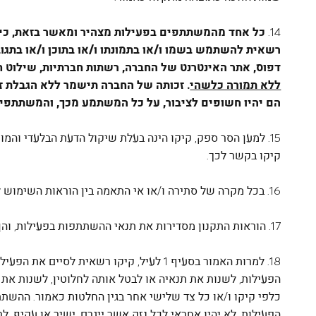
14.
כל אחד מהמשתתפים בפעילות מצהיר ומאשר בזאת, כי הו
רשאית להשתמש בשמו ו/או בתמונתו ו/או בתוכן ו/או בתגוב
דפוס, אתר האינטרנט של החברה, רשתות חברתיות, שילוט חוצ
ללא תמורה כלשהי
. זכותה של החברה תישמר ללא הגבלת ז
הם יהיו חשופים לציבור, על כל המשתמע מכך, והמשתתפי
15. למען הסר ספק, קיקו הינה בעלת שיקול הדעת הבלעדי וה
קיקו בקשר לכך.
16. בכל מקרה של סתירה ו/או אי התאמה בין הוראות השימוש לבין כל פרסום אחר בכתב או בעל פה, מכל סוג ומין, תגברנה הוראות שימוש אלו.
17. הוראות התקנון מסדירות את תנאי ההשתתפות בפעילות, והן ממצות את זכויות וחובות הצדדים. אם האמור בהוראות אלו אינו מקובל עליך, הנך מתבקש להימנע מהשתתפות.
18. למרות האמור בסעיף ‎1 לעיל, קיקו רש
הפעילות, לשנות את תנאיה או לבטל אותה לחלוטין, לשנות את 
כלפי קיקו ו/או כל צד שלישי אחר בגין החלטות כאמור. ההשת
הפעילות, לא יהיו אחראי לכל נזק אשר ייגרם, ישיר או עקיף, 