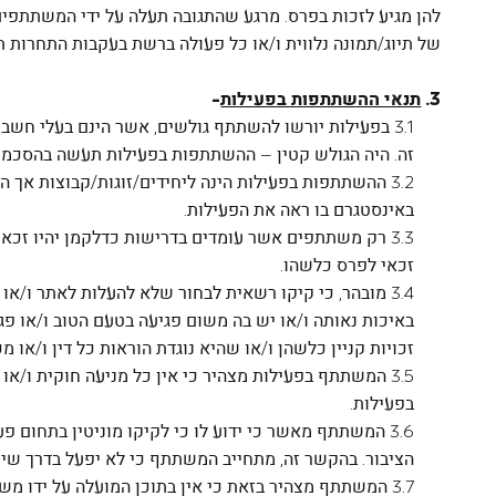
להן מגיע לזכות בפרס. מרגע שהתגובה תעלה על ידי המשתתפים
של תיוג/תמונה נלווית ו/או כל פעולה ברשת בעקבות התחרות 
3.
תנאי ההשתתפות בפעילות
-
3.1 בפעילות יורשו להשתתף גולשים, אשר הינם בעלי חשב
זה. היה הגולש קטין – ההשתתפות בפעילות תעשה בהסכמת 
3.2 ההשתתפות בפעילות הינה ליחידים/זוגות/קבוצות אך
באינסטגרם בו ראה את הפעילות.
3.3 רק משתתפים אשר עומדים בדרישות כדלקמן יהיו זכ
זכאי לפרס כלשהו.
3.4 מובהר, כי קיקו רשאית לבחור שלא להעלות לאתר ו/א
באיכות נאותה ו/או יש בה משום פגיעה בטעם הטוב ו/או פגי
זכויות קניין כלשהן ו/או שהיא נוגדת הוראות כל דין ו/או מ
3.5 המשתתף בפעילות מצהיר כי אין כל מניעה חוקית ו/
בפעילות.
3.6 המשתתף מאשר כי ידוע לו כי לקיקו מוניטין בתחום 
הציבור. בהקשר זה, מתחייב המשתתף כי לא יפעל בדרך שיש
3.7 המשתתף מצהיר בזאת כי אין בתוכן המועלה על ידו משום פגיעה בזכויות צד ג' כלשהו, לרבות זכויות קנין רוחני, זכויות לפי דיני הפרטיות וכיו"ב.