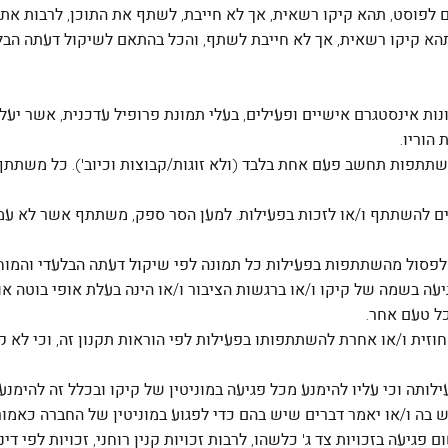
 לפוסט, תהא קיקו רשאית, אך לא חייבת, לשתף את התוכן, לרבות את
תהא קיקו רשאית, אך לא חייבת לשתף, והכל בהתאם לשיקול דעתה הבלע
ונות אינסטגרם אישיים ופעילים, בעלי תמונת פרופיל עדכנית, אשר יעל
הוריו.
 השתתפות תחשב פעם אחת בלבד (ולא זוגות/קבוצות וכיוב'). כל משתתף
אים להשתתף ו/או לזכות בפעילות. למען הסר ספק, משתתף אשר לא עמ
ו לפסול מהשתתפות בפעילות כל תמונה לפי שיקול דעתה הבלעדי והמוחל
עה בשמה של קיקו ו/או ברגשות הציבור ו/או הינה בעלת אופי בוטה או
כל טעם אחר.
או חוזית ו/או אחרת להשתתפותו בפעילות לפי הוראות תקנון זה, וכי 
פעילותה וכי עליו להימנע מכל פגיעה במוניטין של קיקו ובכלל זה להימ
 בה ו/או יאמר דברים שיש בהם כדי לפגוע במוניטין של החברה כאמור