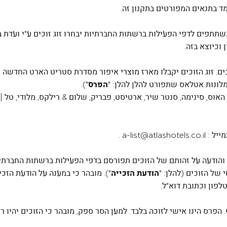
משתתפים לדפי הפעילות ברשתות החברתיות יבחרו זוג זוכים ע"י ועדת ב
 וכיוצא בזה.
 זוג הזוכים יקבלו מארז מוצרי איפור מסדרת סטריט הארט החדשה של 
לונות אטלאס שתפורט להלן להלן: "
הפרס
").
, סינימה, סנטר שיר, ארטיסט, פבריק, שלום & רילקס, מלודי, טל | ירו
ייל :
a-list@atlashotels.co.il
.
של הזוכים (להלן: "
הודעת הזכייה
"). מובהר כי במענה על הודעת הזכ
פון וכתובת דוא"ל.
. הפרס הינו אישי לזוכה בלבד. למען הסר ספק, מובהר כי הזוכים יהי