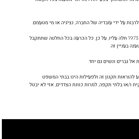
20. מובהר בזאת כי דינו של תקנון זה ודינה של תחרות זו כדין חוזה למתן ציונים, והוראת סעיף 33 לחוק החוזים (חלק כללי), התשל"ג-1973 חלה עליו, על כן, כל הכרעה בכל החלטה שתתקבל
ה בעניין זה.
גע להוראות תקנון זה ולפעילות הינו בבתי המשפט
 ו/או בלתי תקפה, למרות כוונת הצדדים, אזי לא יבטל