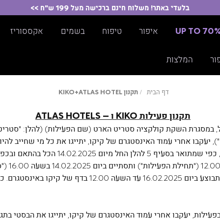
בלעדי באתר! משלוח חינם ברכישה מעל 199 ש"ח >>
UP TO 70
איפור
טיפוח
בשמים
אקססוריז
ור
המלצות
דף
תקנון
דף הבית
תקנון KIKO+ATLAS HOTEL
הבית
KIKO+ATLAS
HOTEL
תקנון פעילות KIKO ו – ATLAS HOTELS
ל, במסגרת השקת קולקציה סטריט הארט (שם הפעילות) (להלן: "סטריט 
"), יעקבו אחרי עמוד האינסטגרם של קיקו, יתייגו את כל מי שחייב להיו
החל מיום 14.02.2025 הכל בהתאם ובכפוף לתקנון הפעילות להלן:
- הפעילו
הפעילות תכונה "תקופת הפעילות". הכרזה על הזוכים בפעילות תבו
ילות, יעקבו אחרי עמוד האינסטגרם של קיקו, יתייגו את הבסטי בתגו