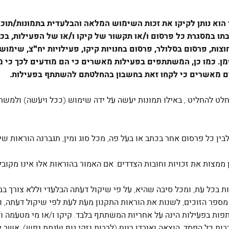
א נותן לקיקו את זכות השימוש המלאה והבלעדית בתמונות/תוכן 
תו במסגרת כל פרסום ו/או תקשור של קיקו ו/או של הפעילות, בכל
ות, פרסום בסלולר, פרסום בחנויות קיקו, פעילויות יח"צ, שימוש
מן. כמו כן, המשתתפים בפעילות מאשרים כי הם מודעים לכך כי 
ם מאשרים כי לקחו זאת בחשבון בהחלטתם להשתתף בפעילות.
מוחלט להחליט , באילו תמונות יעשה על ידה שימוש (ככל ויעשה) ולמש
אית לסיים את הפעילות בכל עת, ומכל סיבה שהיא, על פי שיקול דעתה הבלעדי ולל
מספר הזוכים, לשנות את הוראות התקנון מעת לעת לפי שיקול דעתה, ול
תפות בפעילות הינה על אחריות המשתתף בלבד. קיקו ו/או מי מטעמה 
לרבות כל הפסד, הוצאה ואובדן רווח (לרבות נזקי גוף ועגמת נפש), אש