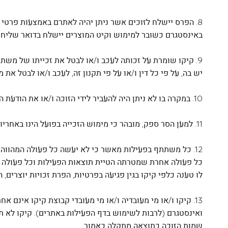
8. הפרס יישלח לזוכים אשר ניתן יהיה לאתרם באמצעות פרט
באינסטגרם כשובר למימוש וקיט המוצרים יישלח בדואר שליחי
9. קיקו שומרת על זכותה לעכב ו/או לבטל את זכייתו של מש
יש בה, על פי כל דין ו/או על פי תקנון זה, לעכב ו/או לבטל את
10. במקרה בו לא ניתן היה להעביר לידי הזוכה ו/או את הודעת הזכייה עד ליום 18.02.2025 (עקב מסירת פרטי התקשרות שגויים מצד הזוכה וכיוב') כי אז תהיה קיקו רשאית לבטל את הזכייה.
11. למען הסר ספק, מובהר כי מימוש הזכייה בפועל הינו באחריות הזוכה.
12. כל משתתף בפעילות מאשר כי לא יעשה כל פעולה המהווה 
כל פעולה אחרת שמטרתה הטיית תוצאות הפעילות וכל פעולה כ
לו טענה כלפי קיקו בגין פגיעה בפרטיות, הפרת זכויות יוצרים
13. קיקו ו/או מי מעובדיה ו/או מי מעובדי קבוצת קיקו אינם
ואינסטגרם (לרבות לשימוש בדף הפעילות באתרים). קיקו לא ת
שמות הזוכה כתוצאה מתקלה כאמור.