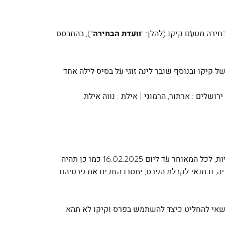
חירה מטעם קיקו (להלן: "
וועדת הבחירה
"), בהתבסס
קיקו ובנוסף שובר לינה זוגי על בסיס לילה אחד
שלים : ארתור, הרמוני | אילת : נווה אילת.
6. בחירת הזוכה תבוצע על ידי וועדת הבחירה ביום 16.02.2025 והודעה על זהותם של הזוכים תפורסם בדפי הפעילות ברשתות החברתיות, לכל המאוחר עד ליום 16.02.2025 כמו כן תהיה
ייה, וכתנאי לקבלת הפרס, ימסרו הזוכים את פרטיהם
ו רשאי להחליט כיצד להשתמש בפרס וקיקו לא תהא