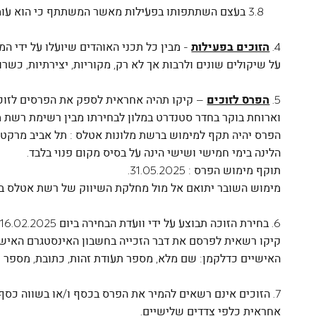
3.8 בעצם השתתפותו בפעילות מאשר המשתתף כי הוא עומד בתנאים המפורטים בתקנון זה.
4.
הזוכים בפעילות
- מבין כל תכני האוהדים שיועלו על ידי ה
על שיקולים שונים ולרבות אך לא רק, מקוריות, יצירתיות, כשרון
5.
הפרס לזוכים
– קיקו תהיה אחראית לספק את הפרסים לזוכים.
וארוחת בוקר בחדר סטנדרט במלון לבחירתו מבין רשימת רשת מ
הפרס יהיה תקף למימוש ברשת מלונות אטלס : תל אביב מרקט האוס
הלינה בימי חמישי ושישי הינה על בסיס מקום פנוי בלבד.
תוקף מימוש הפרס : 31.05.2025.
מימוש השובר יתואם אל מול מחלקת השיווק של רשת אטלס במ
קיקו רשאית לפרסם את דבר הזכייה בחשבון האינסטגרם האישי 
האישיים כדלקמן: שם מלא, מספר תעודת זהות, כתובת, מספר טל
7. הזוכים אינם רשאים להמיר את הפרס בכסף ו/או בשווה כסף
אחראית כלפי צדדים שלישיים.