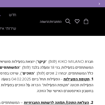
ימינה
חדש
%
הסל
Wishlist
חפש
התחברות/הרשמה
שלי
שירותי איפ
חברת KIKO MILANO (להלן: "
קיקו
") יוצאת בפעילות סושיא
המשתתפים בפעילות, בני 18 ומעלה בלבד (להלן: "
המשתתפים
כלל המשתתפים, יבחרו 2 זוכים (להלן: "
הזוכים
"), שיזכו בפרס, כפי שמתואר בסעיף 5 להלן 
1.
תקופת הפעילות
בחשבון האינסטגרם האישי של הזוכה.
2.
העלאת התוכן/ תמונה לרשתות החברתיות
– המשתתפים בפע