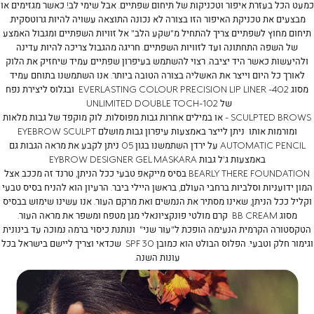
כמעט הכל בעזרת איפור וטכניקות של תיחום שפתיים. אבל שימי לב! כאשר מגזימים או
מבצעים את טכניקת האיפור הזו בצורה לא נכונה התוצאה עשויה להיות גרוטסקית.
תיחום מחוץ לשפתיים צריך להתחיל מ"שקע הלב" אל זוויות השפתיים ומגבול האמצע
של השפה התחתונה ועד לזוויות השפתיים. חריגה מהגבול צריכה להיות עדינה
ולהיעשות כאשר היד יציבה. רצוי להשתמש בעיפרון שפתיים עמיד שיחזיק את הלוק
לאורך כל היום וייצר את האשליה בצורה הטובה ביותר.
אנו השתמשנו בתוחם עמיד
מסוג
EVERLASTING COLOUR PRECISION LIP LINER -402
ובגלוס ליצירת נפח
של
UNLIMITED DOUBLE TOCH-102
SCULPTED BROWS
-
או במילים אחרות גבות מפוסלות. לוק מוקפד של גבות מלאות
ומורמות אותו ניתן לייצר באמצעות
עיפרון גבות מושלם
EYEBROW SCULPT
AUTOMATIC PENCIL
על ירדן השתמשנו בגון 05 ניתן לקבע את מראה הגבות גם
באמצעות ג'ל גבות
EYBROW DESIGNER GEL MASKARA
BEARLY THERE FOUNDATION
בסיס מייקאפ טבעי ככל הניתן, טרנד זה מככב אצל
המון ידועניות וסלביות ברחבי העולם, בראשן היילי ביבר. הרעיון הוא להניח בסיס טבעי
וקליל ככל הניתן, שאינו מסתיר את הנמשים ואת מרקם העור. אנו עשינו שימוש בבסיס
מסוג
BB CREAM
קרם מולטי פונקציונאלי מגן מטפח ומשפר את מראה העור.
הטקסטורה הקרמית הנעימה הופכת ל"עור שני" ונותנת כיסוי ברמה נמוכה עד בינונית
וגימור חלק וטבעי. הפלוס הבולט הוא כמובן SPF 30 שכדאי וצריך ליישם בישראל בכל
עונות השנה.
רדן
רדן
ראל-
ראל-
יסים
יסים