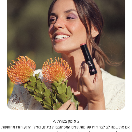
ראל-
ראל-
ומק
ומק
(157
(157
2. סומק בצורת
W
אם את שמה לב לבחורות שזופות פנים המסתובבות בינינו, כאילו הרגע חזרו מחופשת