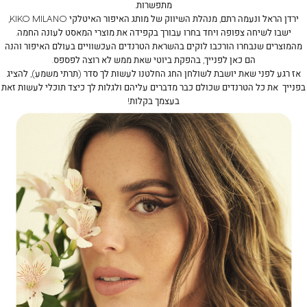
מתפשרות.
ירדן הראל ונעמה רתם, מנהלת השיווק של מותג האיפור האיטלקי
KIKO MILANO
,
ישבו לשיחה צפופה ויחד בחרו עבורך בקפידה את מוצרי המאסט לעונה החמה.
מהמוצרים שנבחרו הורכבו לוקים בהשראת הטרנדים העכשוויים בעולם האיפור והנה
הם כאן לפנייך, בהפקת ביוטי שאת ממש לא רוצה לפספס.
אז רגע לפני שאת יושבת לשולחן החג החלטנו לעשות לך סדר (תרתי משמע), להציג
בפנייך את כל הטרנדים שכולם כבר מדברים עליהם ולגלות לך כיצד תוכלי לעשות זאת
בעצמך בקלות!
רדן
רדן
ראל-
ראל-
יילינר
יילינר
(156
(156