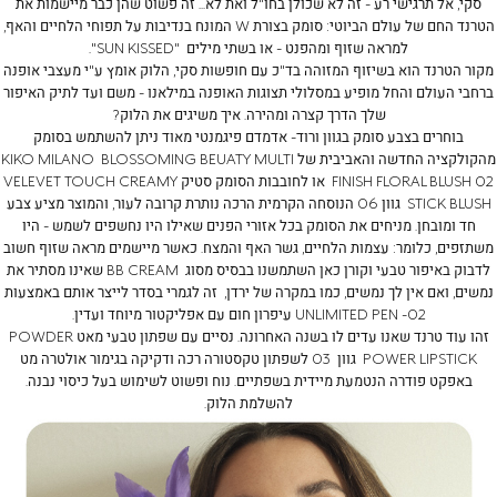
סקי, אל תרגישי רע - זה לא שכולן בחו"ל ואת לא... זה פשוט שהן כבר מיישמות את
הטרנד החם של עולם הביוטי: סומק בצורת W המונח בנדיבות על תפוחי הלחיים והאף,
למראה שזוף ומהפנט - או בשתי מילים "SUN KISSED".
מקור הטרנד הוא בשיזוף המזוהה בד"כ עם חופשות סקי, הלוק אומץ ע"י מעצבי אופנה
ברחבי העולם והחל מופיע במסלולי תצוגות האופנה במילאנו - משם ועד לתיק האיפור
שלך הדרך קצרה ומהירה. איך משיגים את הלוק?
בוחרים בצבע סומק בגוון ורוד- אדמדם פיגמנטי מאוד ניתן להשתמש בסומק
מהקולקציה החדשה והאביבית של KIKO MILANO
BLOSSOMING BEUATY MULTI
FINISH FLORAL BLUSH 02
או לחובבות הסומק סטיק
VELEVET TOUCH CREAMY
STICK BLUSH
גוון 06 הנוסחה הקרמית הרכה נותרת קרובה לעור, והמוצר מציע צבע
חד ומובחן. מניחים את הסומק בכל אזורי הפנים שאילו היו נחשפים לשמש - היו
משתזפים, כלומר: עצמות הלחיים, גשר האף והמצח. כאשר מיישמים מראה שזוף חשוב
לדבוק באיפור טבעי וקורן כאן השתמשנו בבסיס מסוג
BB CREAM
שאינו מסתיר את
נמשים, ואם אין לך נמשים, כמו במקרה של ירדן, זה לגמרי בסדר לייצר אותם באמצעות
UNLIMITED PEN -02
עיפרון חום עם אפליקטור מיוחד ועדין.
זהו עוד טרנד שאנו עדים לו בשנה האחרונה. נסיים עם שפתון טבעי מאט
POWDER
POWER LIPSTICK
גוון 03 לשפתון טקסטורה רכה ודקיקה בגימור אולטרה מט
באפקט פודרה הנטמעת מיידית בשפתיים. נוח ופשוט לשימוש בעל כיסוי נבנה.
להשלמת הלוק.
רדן
רדן
ראל-
ראל-
יקס
יקס