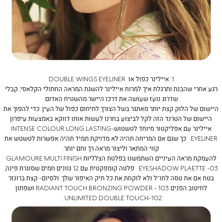
1. איילינר כפול או
DOUBLE WINGS EYELINER
רגע אחרי שהבנת ותרגלת איך למרוח איילינר להשגת המראה החתולי הקלאסי, קבלי
שדרוג נועז שעושה את דרכו היישר מהשטיח האדום.
היישום של הלוק קצת יותר מאתגר בשל הצורך לתיחום כפול של העין. כדי להפוך את
היישום של הטרנד הזה לקל לביצוע בחרנו לעשות אותו דווקא באמצעות עיפרון
איילינר עם אפליקטור מיוחד לטשטוש-
INTENSE COLOUR LONG LASTING
EYELINER
כך שגם אם המריחה תהיה לא מדויקת תמיד תהיה אפשרות לטשטש את
קווי המתאר וליצור מראה רך וחם יותר.
להעמקת מראה העיניים השתמשנו בפלטת הצלליות
GLAMOURE MULTI FINISH
EYESHADOW PLAETTE -03
פלטה קומפקטית עם 12 גוונים חמים שסוגרת פינה,
בטח אם את טסה לחו"ל ולא לוקחת את כל תיק האיפור שלך. ולסיום- קצת ברונזר
לחיטוב הפנים
RADIANT TOUCH BRONZING POWDER - 103
ושפתון
.
UNLIMITED DOUBLE TOUCH-102
רדן
רדן