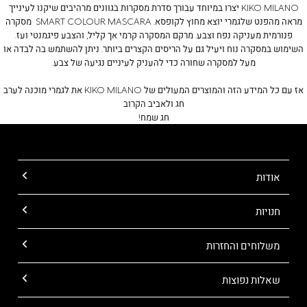
KIKO MILANO יצרו במיוחד עבורך סדרת מסקרות בגוונים מרהיבים שיקנו לעינייך
מראה מהפנט שלגמרי יוצא מחוץ לקופסא.
SMART COLOUR MASCARA
מסקרה
פנורמית מעניקה נפח וצבע. מרקם המסקרה קרמי אך קליל, והצבע פיגמנטי ועז.
השימוש במסקרה נוח ויעיל גם על הריסים הקצרים ביותר. ניתן להשתמש בה לבדה או
מעל למסקרה שחורה כדי להעניק לעיניים נגיעה של צבע.
אז עם כל המידע הזה והמוצרים המעולים של KIKO MILANO את לגמרי מוכנה לערב
חג ולאביב הקרוב
חג שמח!
אודות
חנויות
משלוחים והחזרות
שאלות נפוצות