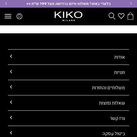
ימינה
שמ
בלעדי באתר! משלוח חינם ברכישה מעל 199 ש"ח >>
הסל
Wishlist
חפש
שלי
אודות
חנויות
משלוחים והחזרות
שאלות נפוצות
צרו קשר
ביטול עסקה