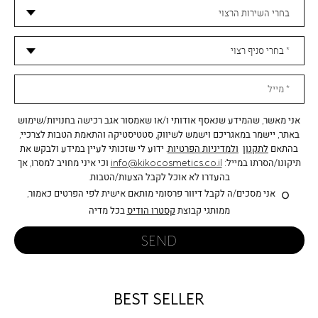
אני מאשר, שהמידע שנאסף אודותי ו/או שאמסור אגב רכישה בחנויות/שימוש
באתר, יישמר במאגריכם וישמש לשיווק, סטטיסטיקה והתאמת הטבות לצרכיי,
בהתאם
לתקנון
ולמדיניות הפרטיות
. ידוע לי שזכותי לעיין במידע ולבקש את
תיקונו/הסרתו במייל:
info@kikocosmetics.co.il
וכי איני מחויב למסרו, אך
בהעדרו לא אוכל לקבל הצעות/הטבות.
אני מסכים/ה לקבל דיוור פרסומי מותאם אישית לפי הפרטים כאמור,
ממותגי קבוצת
קסטרו הודיס
בכל מדיה
SEND
BEST SELLER