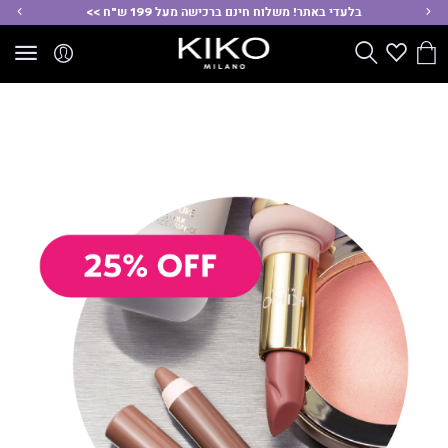
ימינה
שמ
בלעדי באתר! משלוח חינם ברכישה מעל 199 ש"ח >>
הסל
Wishlist
חפש
שלי
אשי
אשי
יפור
יפור
(310
(310